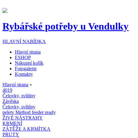
Přejít k hlavnímu obsahu
Rybářské potřeby u Vendulky
HLAVNÍ NABÍDKA
Hlavní strana
ESHOP
Nákupní košík
Fotogalerie
Kontakty
Hlavní strana
»
4019
Jste zde
Čelovky, svítilny
Závěska
Čelovky, svítilny
pelety Method feeder ready
ŽIVÉ NÁSTRAHY
KRMENÍ
ZÁTĚŽE A KRMÍTKA
PRUTY