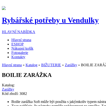
Přejít k hlavnímu obsahu
Rybářské potřeby u Vendulky
HLAVNÍ NABÍDKA
Hlavní strana
ESHOP
Nákupní košík
Fotogalerie
Kontakty
Hlavní strana
»
Katalog
»
BIŽUTERIE
»
Zarážky
» BOILIE ZAR
Jste zde
BOILIE ZARÁŽKA
Katalog:
Zarážky
Kód zboží:
3082
Boilie zarážka Soft může být použita s jakýmkoliv typem nástrah
Tvar zajišťuje, že nástraha nemůže vyklouznout ze smyčky. Zar