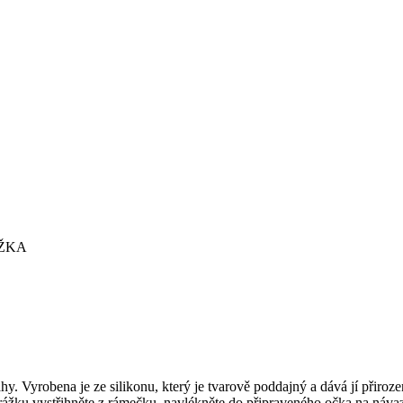
ÁŽKA
y. Vyrobena je ze silikonu, který je tvarově poddajný a dává jí přirozen
ážku vystřihněte z rámečku, navlékněte do připraveného očka na návaz