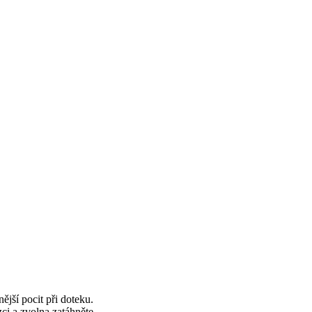
ější pocit při doteku.
ci a zvolna zatáhněte.