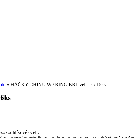
otu
» HÁČKY CHINU W / RING BRL vel. 12 / 16ks
6ks
sokouhlíkové oceli.
hlým a přesným průnikem, antikorozní ochrana a vysoký stupeň pružnost