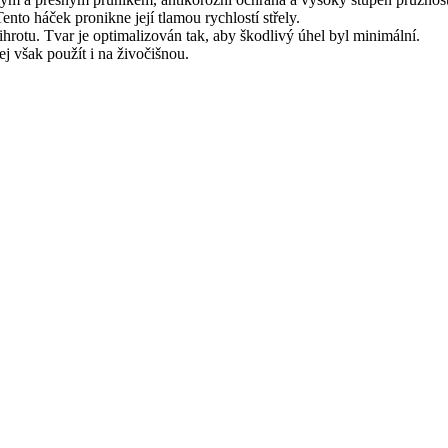
nto háček pronikne její tlamou rychlostí střely.
hrotu. Tvar je optimalizován tak, aby škodlivý úhel byl minimální.
j však použít i na živočišnou.