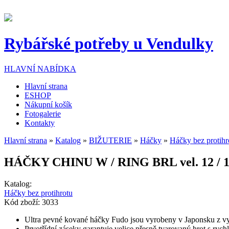
Přejít k hlavnímu obsahu
Rybářské potřeby u Vendulky
HLAVNÍ NABÍDKA
Hlavní strana
ESHOP
Nákupní košík
Fotogalerie
Kontakty
Hlavní strana
»
Katalog
»
BIŽUTERIE
»
Háčky
»
Háčky bez protihr
Jste zde
HÁČKY CHINU W / RING BRL vel. 12 / 1
Katalog:
Háčky bez protihrotu
Kód zboží:
3033
Ultra pevné kované háčky Fudo jsou vyrobeny v Japonsku z vy
Prvotřídní záseky garantuje velice přesně tvarovaný hrot s ryc