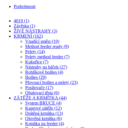
Podrobnosti
OBRATLÍK QUICK
4019 (1)
Závěska (1)
ŽIVÉ NÁSTRAHY (3)
KRMENÍ (162)
Vnadící směsi (19)
Method feeder ready (9)
Pelety (14)
Pelety method feeder (7)
Kukuřice (7)
Nástrahy na háček (27)
Rohlíkové boilies (4)
Boilies (29)
Plovoucí boilies a pelety (23)
Posilovače (17)
Obalovací těsta (6)
ZÁTĚŽE A KRMÍTKA (44)
System BRUCE (4)
Kaprové zátěže (12)
Drátěná krmítka (13)
Olověná krmítka (6)
Krmítka na feeder (4)