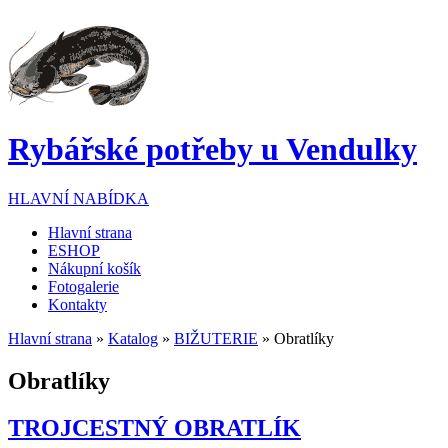
Přejít k hlavnímu obsahu
Rybářské potřeby u Vendulky
HLAVNÍ NABÍDKA
Hlavní strana
ESHOP
Nákupní košík
Fotogalerie
Kontakty
Hlavní strana
»
Katalog
»
BIŽUTERIE
» Obratlíky
Jste zde
Obratlíky
TROJCESTNÝ OBRATLÍK