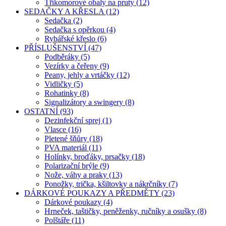
Tříkomorové obaly na pruty (12)
SEDAČKY A KŘESLA (12)
Sedačka (2)
Sedačka s opěrkou (4)
Rybářské křeslo (6)
PŘÍSLUŠENSTVÍ (47)
Podběráky (5)
Vezírky a čeřeny (9)
Peany, jehly a vrtáčky (12)
Vidličky (5)
Rohatinky (8)
Signalizátory a swingery (8)
OSTATNÍ (93)
Dezinfekční sprej (1)
Vlasce (16)
Pletené šňůry (18)
PVA materiál (11)
Holínky, broďáky, prsačky (18)
Polarizační brýle (9)
Nože, váhy a praky (13)
Ponožky, trička, kšiltovky a nákrčníky (7)
DÁRKOVÉ POUKAZY A PŘEDMĚTY (23)
Dárkové poukazy (4)
Hrneček, taštičky, peněženky, ručníky a osušky (8)
Polštáře (11)