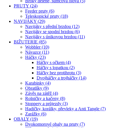
Broky dělené, sumcová olova (5)
PRUTY (24)
Feeder pruty (6)
Teleskopické pruty (18)
NAVIJÁKY (29)
Navijáky s přední brzdou (12)
Navijáky se spodní brzdou (6)
Navijáky s únikovou brzdou (11)
BIŽUTERIE (85)
Wobbler (10)
Návazce (11)
Háčky (23)
Háčky s očkem (4)
Háčky s lopatkou (2)
Háčky bez protihrotu (3)
Dvojháčky a trojháčky (14)
Karabinky (4)
Obratlíky (9)
Závěs na zátěž (4)
Rolničky a kačeny (8)
Stoppery a průjezdy (3)
Hadičky, korálky, převleky a Anti Tangle (7)
Zarážky (6)
OBALY (19)
Dvokomorové obaly na pruty (7)